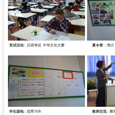
竞试活动
夏令营
汉语考试
中华文化大赛
简介
:
:
学生园地
教师交流
优秀习作
教
:
: