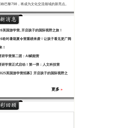
堪称巴黎798，将成为文化交流领域的新亮点。
026英国游学营, 开启孩子的国际视野之旅！
026欧时暑期夏令营重磅来袭！让孩子看见更广阔
来！
夏研学营第二团：AI赋能营
夏研学营正式启动！第一弹：人文科技营
2025英国游学营招募】开启孩子的国际视野之
更多
»