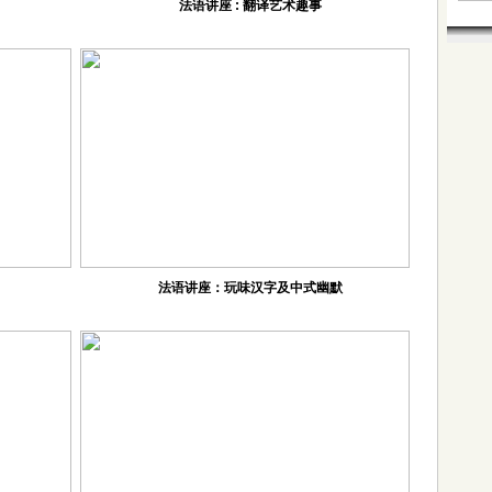
法语讲座 : 翻译艺术趣事
法语讲座：玩味汉字及中式幽默