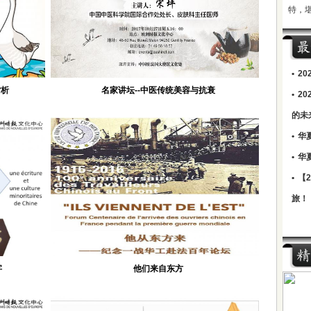
特，
•
2
赏析
名家讲坛--中医传统美容与抗衰
•
2
的未
•
华
•
华
•
【
旅！
字
他们来自东方