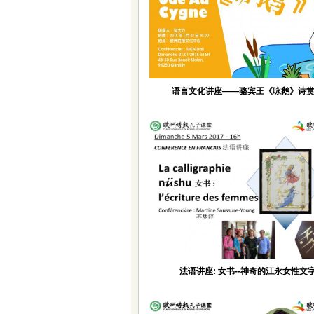
语言文化讲座——骆宾王《咏鹅》诗
法语讲座: 女书--神奇的江永女性文