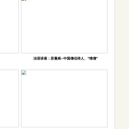
法语讲座：苏曼殊--中国僧侣诗人、“情僧”