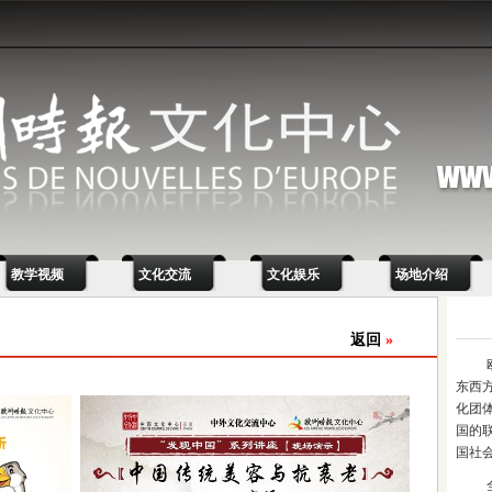
教学视频
文化交流
文化娱乐
场地介绍
返回
»
东西
化团
国的
国社