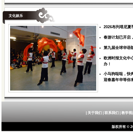
文化娱乐
2026布列塔尼
春游计划已开启
第九届全球华语
欧洲时报文化中心
办！
小马驹哒哒，快奔
迎春嘉年华等你
|
关于我们
|
联系我们
|
教学视
版权所有 © 20