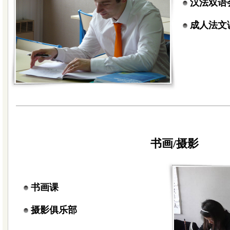
汉法双语
成人法文
书画/摄影
书画课
摄影俱乐部