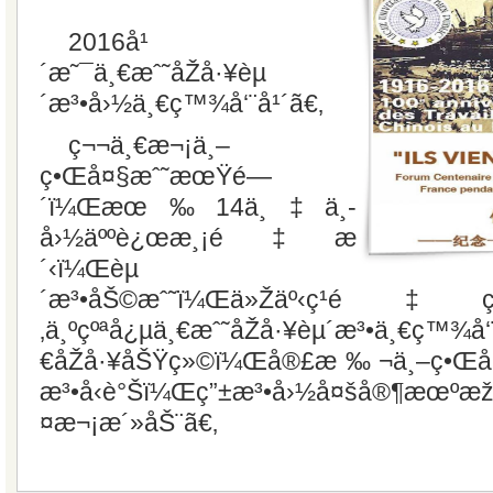
2016å¹
´æ˜¯ä¸€æˆ˜åŽå·¥èµ
´æ³•å›½ä¸€ç™¾å‘¨å¹´ã€‚
ç¬¬ä¸€æ¬¡ä¸–
ç•Œå¤§æˆ˜æœŸé—
´ï¼Œæœ‰14ä¸‡ä¸­
å›½äººè¿œæ¸¡é‡æ
´‹ï¼Œèµ
´æ³•åŠ©æˆ˜ï¼Œä»Žäº‹ç¹é‡çš„
‚ä¸ºçºªå¿µä¸€æˆ˜åŽå·¥èµ´æ³•ä¸€ç™
€åŽå·¥åŠŸç»©ï¼Œå®£æ‰¬ä¸–ç•Œå’
æ³•å‹è°Šï¼Œç”±æ³•å›½å¤šå®¶æœºæž„è
¤æ¬¡æ´»åŠ¨ã€‚