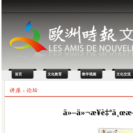
首页
文化教育
教学视频
文化交流
ä»–ä»¬æ¥è‡ªä¸œæ