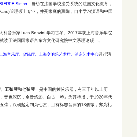
，自幼在法国学校接受系统的法国文化教育，
BIERRE Simon
Co Paris)管理硕士专业，并受家庭的熏陶，自小学习汉语和中国
乐家Luca Bonvini 学习古琴。2017年获上海音乐学院
就读于法国国家语言东方文化研究院中文系理论硕士。
进行演
上海音乐厅、贺绿厅、上海交响乐艺术厅、浦东艺术中心
琴
、
五弦琴
和
七弦琴
，是中国的拨弦乐器，有三千年以上历
，音色深沉，余音悠远。自古「琴」为其特指，于1920年代
五弦，汉朝起定制为七弦，且有标志音律的13個徽，亦为礼