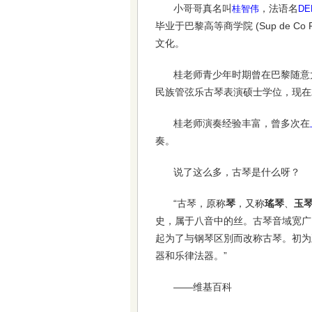
小哥哥真名叫
，法语名
桂智伟
DE
毕业于巴黎高等商学院 (Sup de 
文化。
桂老师青少年时期曾在巴黎随意大利音
民族管弦乐古琴表演硕士学位，现在
桂老师演奏经验丰富，曾多次在
奏。
说了这么多，古琴是什么呀？
“古琴，原称
琴
，又称
瑤琴
、
玉
史，属于八音中的丝。古琴音域宽广
起为了与钢琴区別而改称古琴。初为
器和乐律法器。”
——维基百科