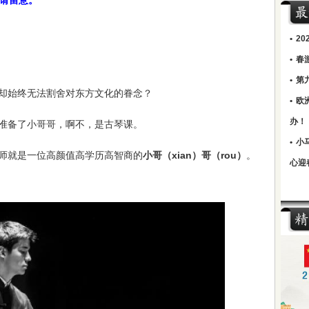
请留意。
•
2
•
春
•
第
却始终无法割舍对东方文化的眷念？
•
欧
办！
准备了小哥哥，啊不，是古琴课。
•
小
师就是一位高颜值高学历高智商的
小哥（xian）哥（rou）
。
心迎