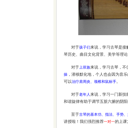
对于
来说，学习古琴是接
孩子们
琴历史、曲目文化背景、美学等理论
对于
来说，学习古琴，不
上班族
，潜移默化地，个人也会因为音乐
操
可以
。
治疗肩周炎、颈椎和鼠标手
对于
来说，学习一门新技
老年人
和谐旋律有助于调节五脏六腑的阴阳
至于
古琴的基本功、指法、手势、
讲授啦！我们强烈推荐
的上课
一对一