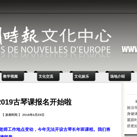
教学视频
文化交流
文化娱乐
场地介绍
至2019古琴课报名开始啦
旅法
身健
【 发表时间 】 2018年4月29日
紧跟
侨更
老师工作地点变动，今年无法开设古琴长年班课程。我们将