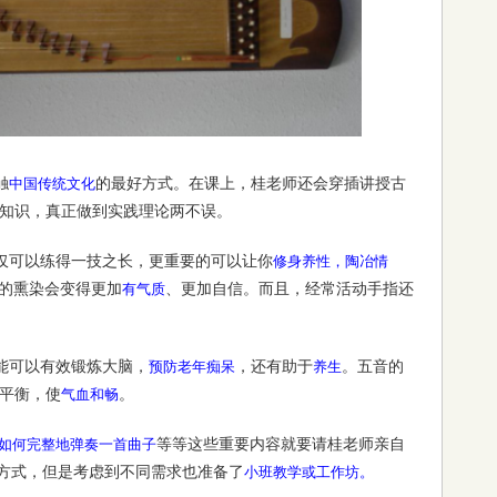
触
的最好方式。在课上，桂老师还会穿插讲授古
中国传统文化
知识，真正做到实践理论两不误。
仅可以练得一技之长，更重要的可以让你
修身养性，陶冶情
的熏染会变得更加
、更加自信。而且，经常活动手指还
有气质
能可以有效锻炼大脑，
，还有助于
。五音的
预防老年痴呆
养生
平衡，使
。
气血和畅
等等这些重要内容就要请桂老师亲自
如何完整地弹奏一首曲子
方式，但是考虑到不同需求也准备了
小班教学或工作坊。