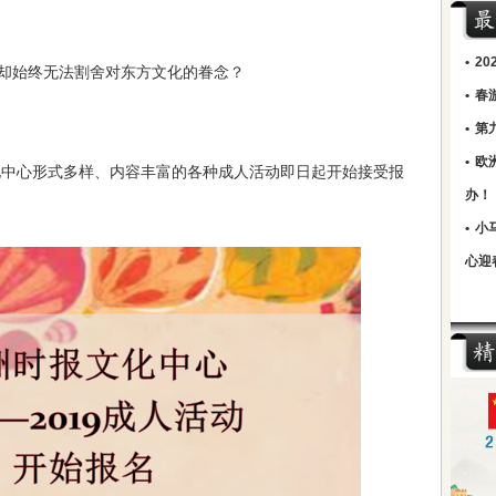
•
2
却始终无法割舍对东方文化的眷念？
•
春
•
第
•
欧
时报文化中心形式多样、内容丰富的各种成人活动即日起开始接受报
办！
•
小
心迎