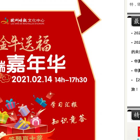
特，
•
2
•
2
的未
•
华
•
华
•
【
旅！