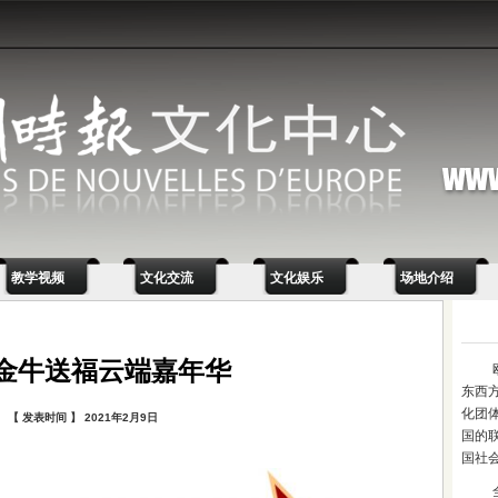
教学视频
文化交流
文化娱乐
场地介绍
21金牛送福云端嘉年华
东西
化团
【 发表时间 】 2021年2月9日
国的
国社