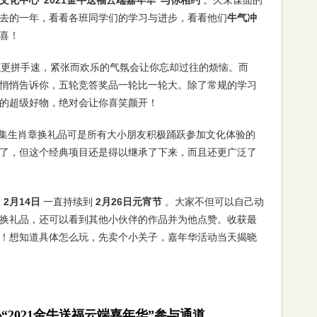
时报文化中心“2021金牛送福云端嘉年华”与你相约
。久未谋面的
去的一年，看看各班同学们的学习与进步，看看他们
牛气冲
喜！
识更拼手速，紧张而欢乐的气氛会让你忘却过往的烦恼。而
悄悄告诉你，五轮竞答奖品一轮比一轮大。除了常规的学习
的超级好物，绝对会让你喜笑颜开！
集生肖章换礼品可是所有大小朋友积极踊跃参加文化体验的
了，但这个经典项目还是得以继承了下来，而且还更广泛了
从
2月14日
一直持续到
2月26日元宵节
。大家不但可以自己动
换礼品，还可以看到其他小伙伴的作品并为他点赞。收获最
！想知道具体怎么玩，先卖个小关子，嘉年华活动当天揭晓
“2021金牛送福云端嘉年华”参与通道