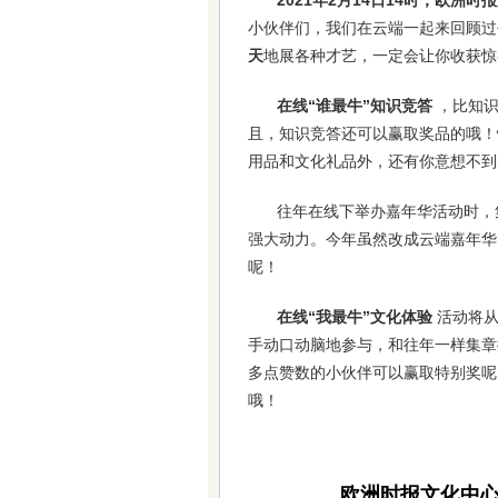
2021年2月14日14时，欧洲
小伙伴们，我们在云端一起来回顾过
天
地展各种才艺，一定会让你收获惊
在线“谁最牛”知识竞答
，比知
且，知识竞答还可以赢取奖品的哦！
用品和文化礼品外，还有你意想不到
往年在线下举办嘉年华活动时，
强大动力。今年虽然改成云端嘉年华
呢！
在线“我最牛”文化体验
活动将
手动口动脑地参与，和往年一样集章
多点赞数的小伙伴可以赢取特别奖呢
哦！
欧洲时报文化中心