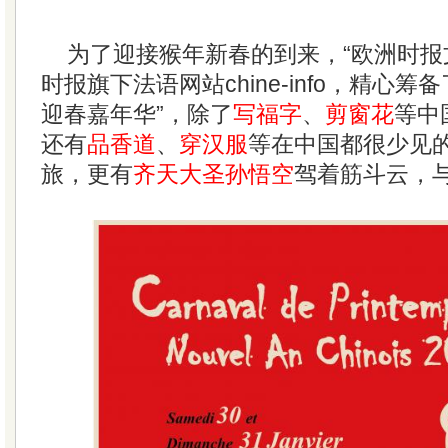
为了迎接猴年新春的到来，“欧洲时报
时报旗下法语网站chine-info，精心筹备
迎春嘉年华”，除了
写福字
、
剪窗花
等中
还有
品香道
、
穿汉服
等在中国都很少见
旅，更有
齐天大圣孙悟空
驾着筋斗云，