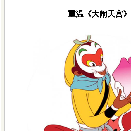
重温《大闹天宫》