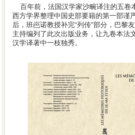
百年前，法国汉学家沙畹译注的五卷
西方学界整理中国史部要籍的第一部谨
后，班岜诺教授补完“列传”部分，巴黎
主持编列了此次出版业务，让九卷本法
汉学译著中一枝独秀。