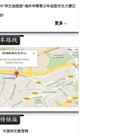
026“华文创想曲”海外华裔青少年创意作文大赛正
动!
更多
»
中国华文教育网