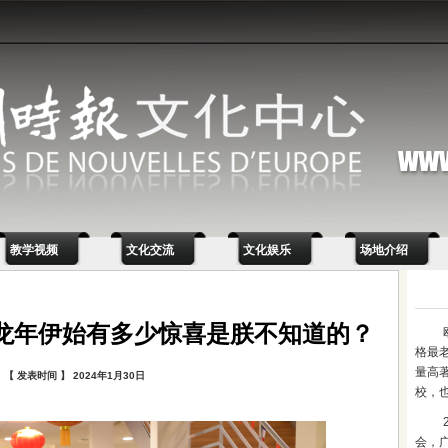
教学视频
文化交流
文化娱乐
场地介绍
龙年伊始有多少惊喜是朕不知道的？
格最
量高
【 发表时间 】 2024年1月30日
校，
会，