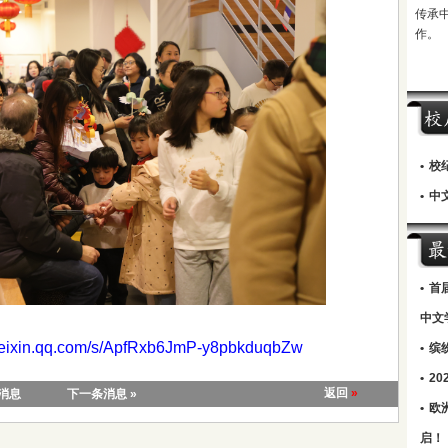
传承
作。
•
校
•
中文
•
首
中文
.weixin.qq.com/s/ApfRxb6JmP-y8pbkduqbZw
•
缤
•
2
返回
»
条消息
下一条消息 »
•
欧
启！