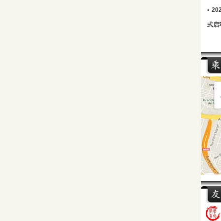
•
2
式启