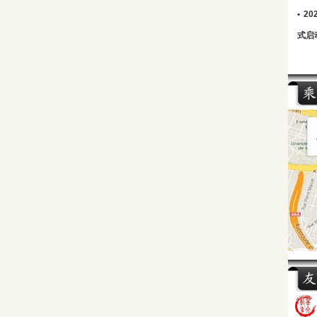
•
2
式启