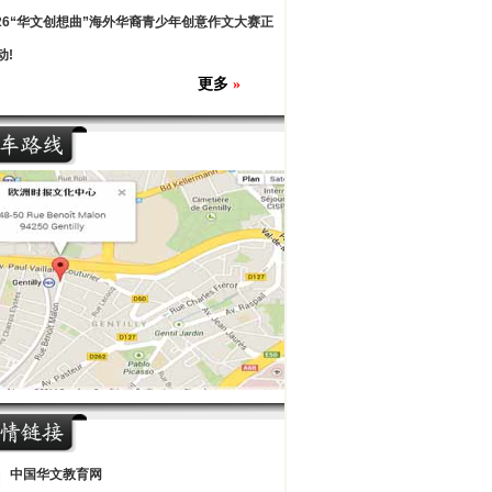
026“华文创想曲”海外华裔青少年创意作文大赛正
动!
更多
»
中国华文教育网