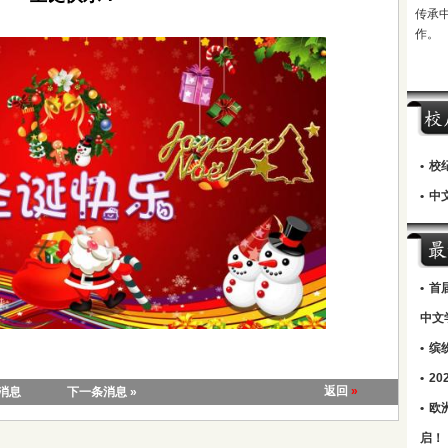
传承
作。
•
校
•
中文
•
首
中文
•
缤
•
2
返回
»
条消息
下一条消息 »
•
欧
启！