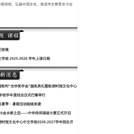
中国传统、弘扬中国文化，推进华文教育全力合
纪校规
学校 2025-2026 学年上课日期
届欧时“光华奖学金”颁奖典礼暨欧洲时报文化中心
学校学年度结业仪式巴黎举行
纷夏季：暑期活动陆续来袭
026金水桥之恋——中华诗词诵读大赛正式开启
洲时报文化中心中文学校2026-2027学年招生开