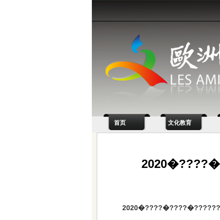
首页
文化教育
2020�????�
2020�????�????�??????