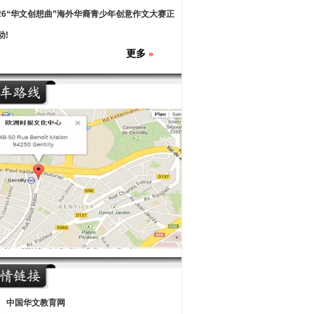
026“华文创想曲”海外华裔青少年创意作文大赛正
动!
更多
»
中国华文教育网