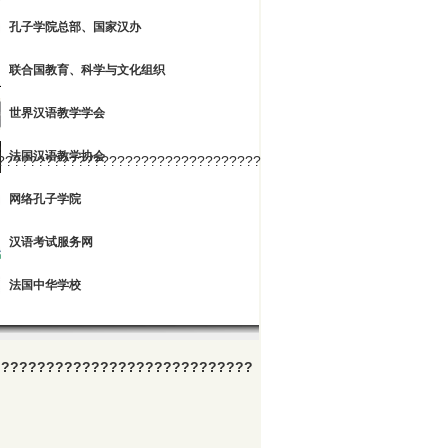
孔子学院总部、国家汉办
联合国教育、科学与文化组织
世界汉语教学学会
法国汉语教学协会
????????????????????????????????????????????????????????
网络孔子学院
汉语考试服务网
法国中华学校
?????????????????????????????