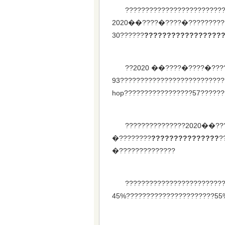
????????????????????????
2020��????�????�??????????
30??????
?????????????????
??2020 ��????�????�????
93??????????????????????????
hop?????????????????57??????
???????????????2020��??
�????????
???????????????
?
�??????????????
????????????????????????
45%??????????????????????55