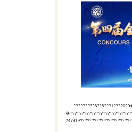
?????????8?28???12??202
�??????????????????????????
247419??????????????????????