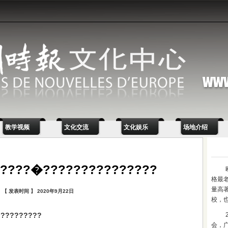
教学视频
文化交流
文化娱乐
场地介绍
????�???????????????
格最
量高
【 发表时间 】 2020年9月22日
校，
?????????
会，