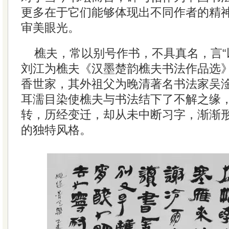
更多在于它们能够体现出不同作者的精
审美眼光。
樵夫，常以别号作书，不具真名，言“
刘江为樵夫《汉墨楚韵樵夫书法作品选
香世家，其外祖父为晚清著名书法家吴
耳濡目染使樵夫与书法结下了不解之缘
转，历经变迁，却从未中断习字，渐渐
的独特风格。