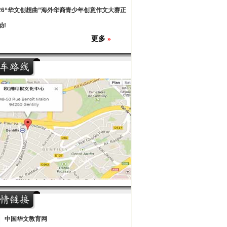
026“华文创想曲”海外华裔青少年创意作文大赛正
动!
更多
»
中国华文教育网