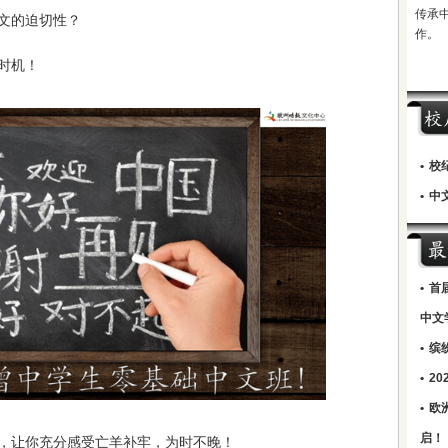
传承
文的迫切性？
作。
时机！
•
校
•
中文
•
首
中文
•
缤
•
2
•
欧
启！
，让你充分感受亡羊补牢，为时不晚！