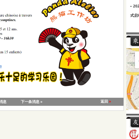
•
2
式启
返回
»
条消息
下一条消息 »