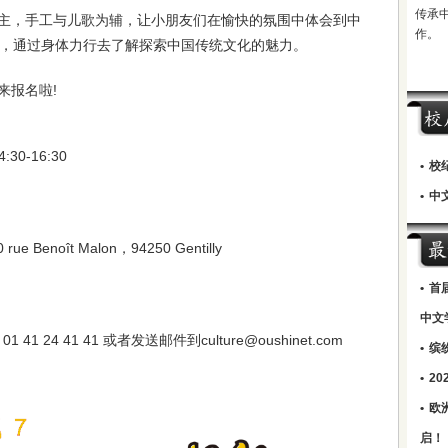
传承
主，手工与儿歌为辅，让小朋友们在愉快的氛围中体会到中
作。
，通过身体力行去了解探索中国传统文化的魅力。
来报名啦!
30-16:30
•
校
•
中文
 Benoît Malon，94250 Gentilly
•
首
中文
41 24 41 41 或者发送邮件到culture@oushinet.com
•
缤
•
2
•
欧
启！