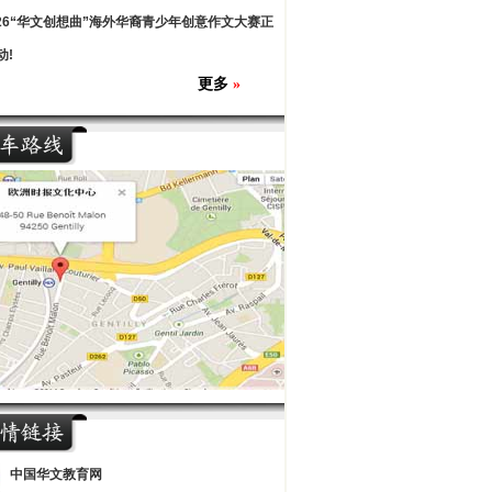
026“华文创想曲”海外华裔青少年创意作文大赛正
动!
更多
»
中国华文教育网