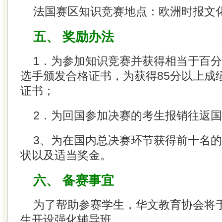
法国赛区知识竞赛地点：欧洲时报文
五、 奖励办法
1．为参加知识竞赛并获得相当于百分
选手颁发合格证书，为获得85分以上成
证书；
2．为回国参加决赛的考生报销往返
3、为在国内总决赛环节获得前十名
状以及适当奖金。
六、 备赛事宜
为了帮助参赛学生，华文教育协会将
生开设强化辅导班