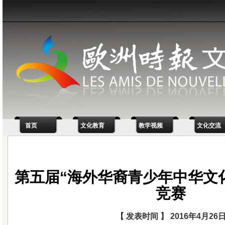
首页
文化教育
教学视频
文化交流
第五届“海外华裔青少年中华文
竞赛
【 发表时间 】 2016年4月26