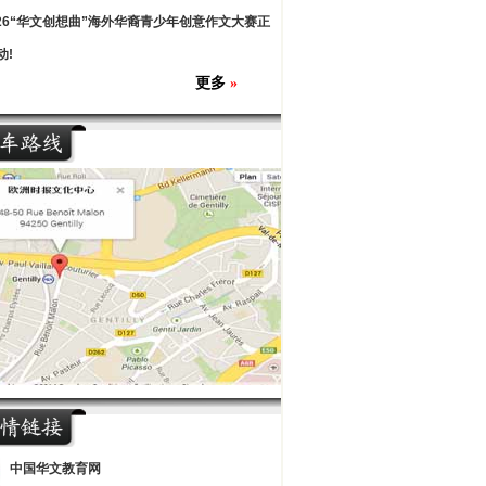
026“华文创想曲”海外华裔青少年创意作文大赛正
动!
更多
»
中国华文教育网