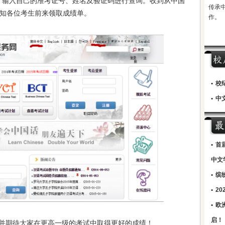
输入自己的准考证号、姓名及验证码进行查询。收到从中国
传承
知各位考生前来领取成绩单。
作。
•
校
•
中文
•
首
中文
•
缤
•
2
•
欧
启！
并期待大家在更高一级的考试中取得更好的成绩！