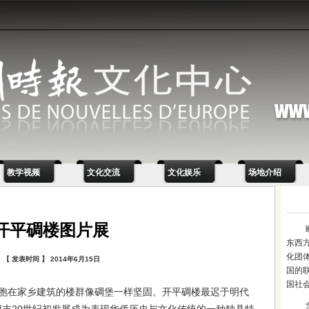
教学视频
文化交流
文化娱乐
场地介绍
开平碉楼图片展
东西
化团
【 发表时间 】 2014年6月15日
国的
国社
胞在家乡建筑的楼群像碉堡一样坚固。开平碉楼最迟于明代