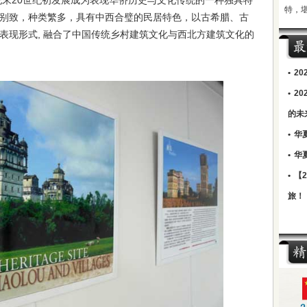
纪末20世纪初发展成为表现华侨历史与文化传统的一种独具特
特，
别致，种类繁多，具有中西合璧的民居特色，以古希腊、古
表现形式, 融合了中国传统乡村建筑文化与西北方建筑文化的
•
2
•
2
的未
•
华
•
华
•
【
旅！