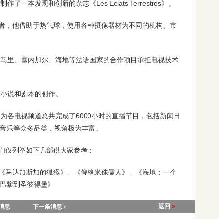
了一本发现和创新的杂志《Les Eclats Terrestres》。
者，他借助于热气球，使用各种摄像器材为不同的机构、市
哥、马里、塞内加尔、海地等法语国家的合作项目承担电视技术
篇小说和剧本的创作。
经为各电视频道总共完成了6000小时的直播节目，包括新闻日
音乐等众多品类，视角极为丰富。
们仅列举如下几部供大家参考：
《马达加斯加的狐猴》、《俾格米侏儒人》、《海地：一个
巴黎到圣彼得堡》
返回
»
条消息
下一条消息 »