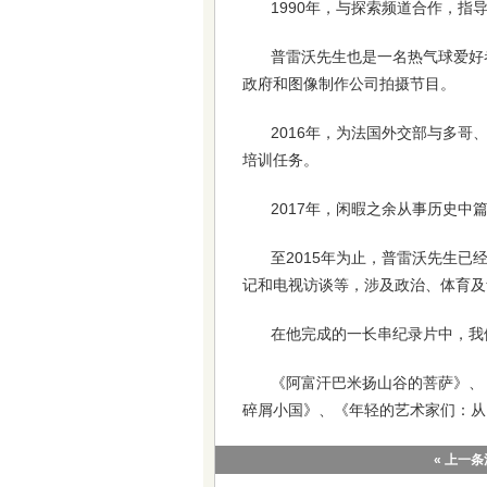
1990年，与探索频道合作，指导制作
普雷沃先生也是一名热气球爱好
政府和图像制作公司拍摄节目。
2016年，为法国外交部与多
培训任务。
2017年，闲暇之余从事历史中
至2015年为止，普雷沃先生已
记和电视访谈等，涉及政治、体育及
在他完成的一长串纪录片中，我
《阿富汗巴米扬山谷的菩萨》、
碎屑小国》、《年轻的艺术家们：从
« 上一