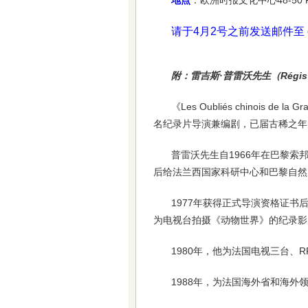
地点
：欧洲时报文化中心48-50 Rue B
请于4月2号之前发送邮件至 cult
附：雷吉斯·普雷沃先生（Régis
《Les Oubliés chinois d
名纪录片导演兼编剧，已届古稀之年的雷
普雷沃先生自1966年在巴黎
后给法兰西国家科研中心和巴黎自然
1977年获得正式导演资格证
为电视台拍摄《动物世界》的纪录影片
1980年，他为法国电视三台、
1988年，为法国海外省和海外