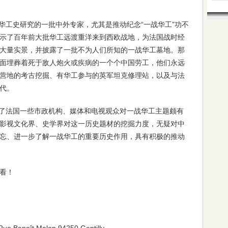
华工史研究的一批中外专家，尤其是推动纪念“一战华工”功不
示了百年前大批华工远渡重洋来到西欧战地，为法国战时经
大量实景，并披露了一批不为人们所知的一战华工墓地。那
面埋葬着死于敌人炮火或疾病的一个个中国劳工，他们永远
营地的考古挖掘、有华工参与的英军坦克修理站，以及与法
代。
了法国一些市政机构、媒体和电视观众对一战华工主题颇有
影视文化界、史学界对这一历史题材的挖掘力度，无疑对中
忘、进一步了解一战华工的重要历史作用，具有积极的推动
观看！