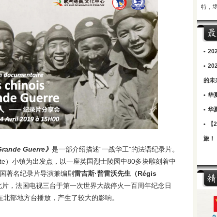
特，
•
2
•
2
的未
•
华
•
华
•
【
旅！
 Grande Guerre》
是一部介绍描述“一战华工”的法语纪录片。
tte）小镇为出发点，以一座英国烈士陵园中80多块雕刻着中
国著名纪录片导演兼编剧
雷吉斯·普雷沃先生（Régis
成此片，法国电视三台于第一次世界大战停火一百周年纪念日
数日在北部地方台播放，产生了较大的影响。