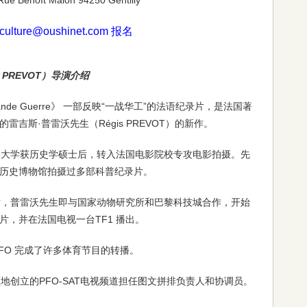
enoît Malon 94250 Gentilly
ure@oushinet.com 报名
 PREVOT）导演介绍
e la Grande Guerre》 一部反映“一战华工”的法语纪录片，是法国著
吉斯·普雷沃先生（Régis PREVOT）的新作。
索邦大学获历史学硕士后，转入法国电影院校专攻电影拍摄。先
历史博物馆拍摄过多部科普纪录片。
书后，普雷沃先生即与国家动物研究所和巴黎科技城合作，开始
，并在法国电视一台TF1 播出。
RFO 完成了许多体育节目的转播。
领地创立的PFO-SAT电视频道担任图文拼排负责人和协调员。