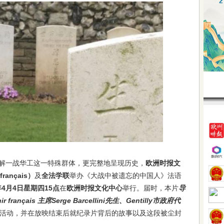
解一战华工这一特殊群体，更完整地呈现历史，
欧洲时报文
français）
及
全法学联
举办《大战中被遗忘的中国人》法语
9年4月4日星期四15点
在
欧洲时报文化中心
举行。届时，本片
导
r français 主席Serge Barcellini先生、Gentilly市政府代
活动，并在放映结束后就纪录片背后的故事以及这段被尘封