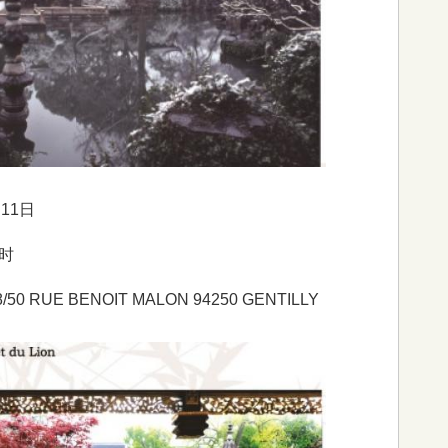
月11日
6时
 RUE BENOIT MALON 94250 GENTILLY