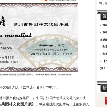
特，
•
2
•
2
的未
•
华
•
华
•
【
旅！
科文组织列入《世界遗产名录》20周年。
洲时报文化传媒集团，在中国驻法国大使馆文化处的大力支
古典园林文化图片展》
。希望通过此次图片展，让更多的人