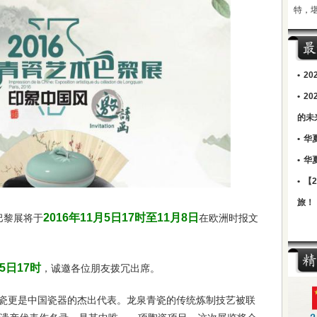
特，
•
2
•
2
的未
•
华
•
华
•
【
旅！
2016年11月5日17时至11月8日
巴黎展将于
在欧洲时报文
月5日17时
，诚邀各位朋友拨冗出席。
瓷更是中国瓷器的杰出代表。龙泉青瓷的传统炼制技艺被联