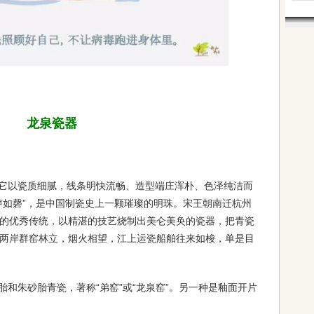
龙泉瓷器
它以瓷质细腻，线条明快流畅、造型端庄浑朴、色泽纯洁而
声如磬”，是中国制瓷史上一颗璀璨的明珠。宋王朝南迁杭州
的优秀传统，以精湛的技艺烧制出美仑美奂的瓷器，把青瓷
两岸群窑林立，烟火相望，江上运瓷船舶往来如梭，单是目
和朱砂胎青瓷，著称“弟窑”或“龙泉窑”。另一种是釉面开片