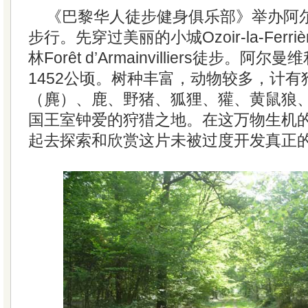
《巴黎华人徒步健身俱乐部》举办阿
步行。先穿过美丽的小城Ozoir-la-Ferri
林Forêt d’Armainvilliers徒步。
1452公顷。树种丰富，动物较多，计有
（麂）、鹿、野猪、狐狸、獾、黄鼠狼
国王室钟爱的狩猎之地。在这万物生机
起去探索和欣赏这片未被过度开发真正