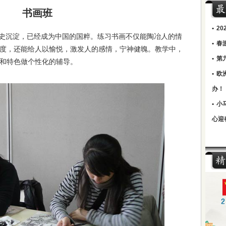
书画班
•
2
史沉淀，已经成为中国的国粹。练习书画不仅能陶冶人的情
•
春
度，还能给人以愉悦，激发人的感情，宁神健魄。教学中，
•
第
和特色做个性化的辅导。
•
欧
办！
•
小
心迎