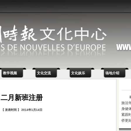
教学视频
文化交流
文化娱乐
场地介绍
二月新班注册
旅法
身健
【 发表时间 】 2014年1月14日
紧跟
侨更