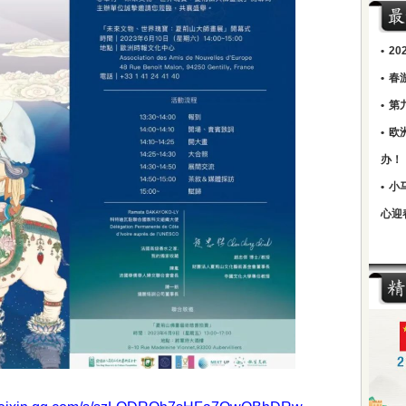
•
2
•
春
•
第
•
欧
办！
•
小
心迎