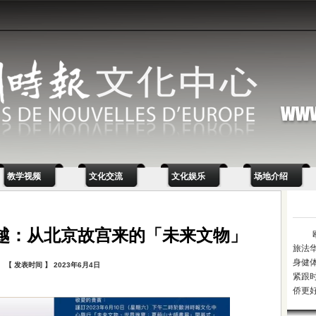
教学视频
文化交流
文化娱乐
场地介绍
越：从北京故宫来的「未来文物」
旅法
身健
【 发表时间 】 2023年6月4日
紧跟
侨更