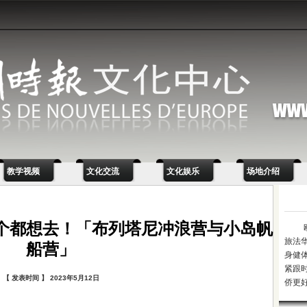
教学视频
文化交流
文化娱乐
场地介绍
个都想去！「布列塔尼冲浪营与小岛帆
旅法
船营」
身健
紧跟
【 发表时间 】 2023年5月12日
侨更