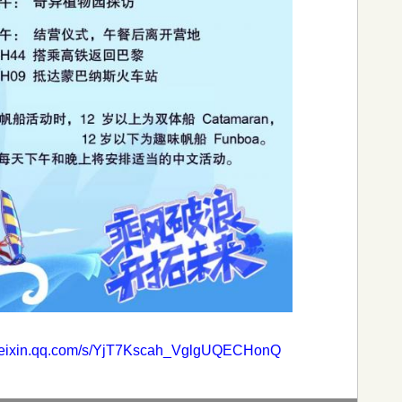
.weixin.qq.com/s/YjT7Kscah_VglgUQECHonQ