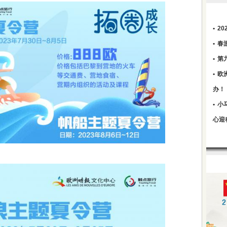
•
2
•
春
•
第
•
欧
办！
•
小
心迎