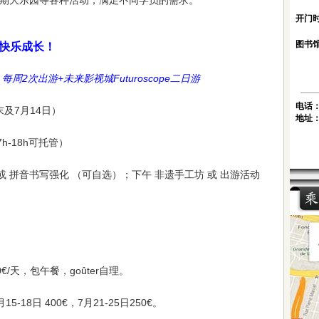
期大乐园等各种活动，满足不同学员的需求。
开门时
图书馆
，快乐成长！
每周2次出游+未来影视城Futuroscope二日游
电话
末及7月14日）
地址
/17h-18h可托管）
或 拼音书写强化 （可自选）；下午 非遗手工坊 或 出游活动
€/天，包午餐，goûter自理。
15-18日 400€，7月21-25日250€。