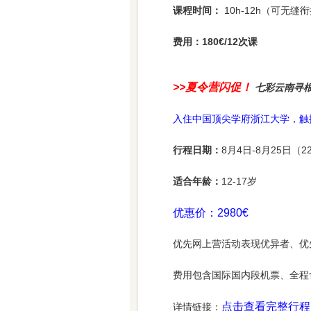
课程时间：
10h-12h（可无
费用：180€/12次课
>>夏令营闪促！
七彩云南寻根、
入住中国顶尖学府浙江大学，触
行程日期：
8月4日-8月25日（2
适合年龄：
12-17岁
优惠价：2980€
优先网上营活动表现优异者、优
费用包含国际国内段机票、全程
点击查看完整行程
详情链接：