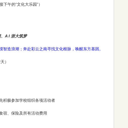
缝衔接下午的“文化大乐园”）
A I 浙大筑梦
摸智造浪潮；奔赴彩云之南寻找文化根脉，唤醒东方基因。
2天）
先积极参加学校组织各项活动者
食宿、保险及所有活动费用