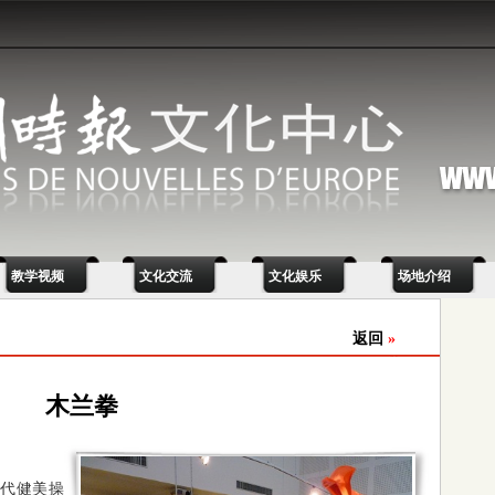
教学视频
文化交流
文化娱乐
场地介绍
返回
»
木兰拳
代健美操