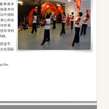
极拳基本
体操基本功
，以中国民
体身心的全
动作舒展，
乐悦耳等特
风格。
授徒手、
屡次在国际
l-Pin
0