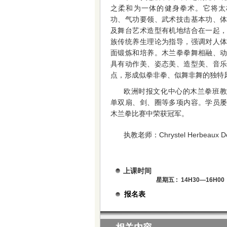
之柔和为一体的健身拳术。它将太
功、气功要领、武术技击基本功、
及舞台艺术造型有机地结合在一起
族传统养生理论为指导，强调对人
面锻炼和培养。木兰拳拳舞相融、
具有动作美、姿态美、造型美、音
点，形成似拳非拳、似舞非舞的独特
欧洲时报文化中心的木兰拳班教
单双扇、剑、圈等多项内容。学员
木兰拳比赛中荣获冠军。
执教老师：Chrystel Herbeaux De
上课时间
星期五 : 14H30—16H0
报名表