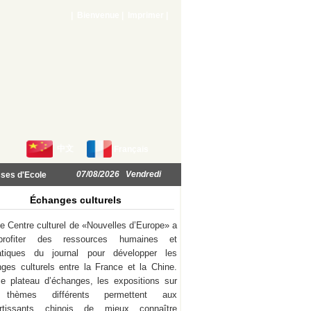
| Bienvenue |
Imprimer
|
中文
Français
07/08/2026 Vendredi
ses d'Ecole
Échanges culturels
e Centre culturel de «Nouvelles d’Europe» a
rofiter des ressources humaines et
atiques du journal pour développer les
ges culturels entre la France et la Chine.
e plateau d’échanges, les expositions sur
thèmes différents permettent aux
ortissants chinois de mieux connaître