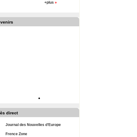
+plus
»
venirs
•
ès direct
Journal des Nouvelles d’Europe
Frence Zone