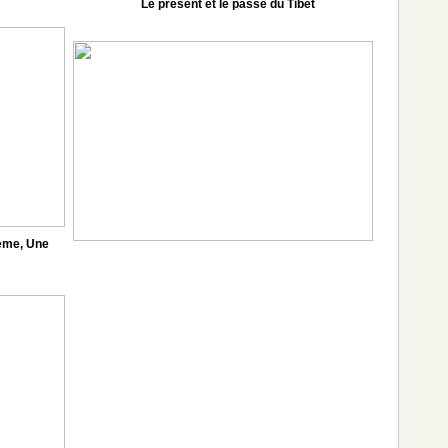
Le présent et le passé du Tibet
hème, Une