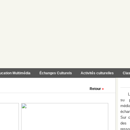
ucation Multimédia
Échanges Culturels
Activités culturelles
Clas
Retour
»
L
su p
médi
échan
Sur c
des 
ress