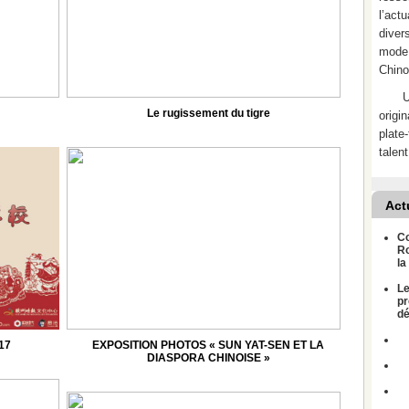
l’act
divers
mode 
Chino
U
Le rugissement du tigre
origi
plate
talent
Act
Co
Ro
la
Le
pr
dé
017
EXPOSITION PHOTOS « SUN YAT-SEN ET LA
DIASPORA CHINOISE »