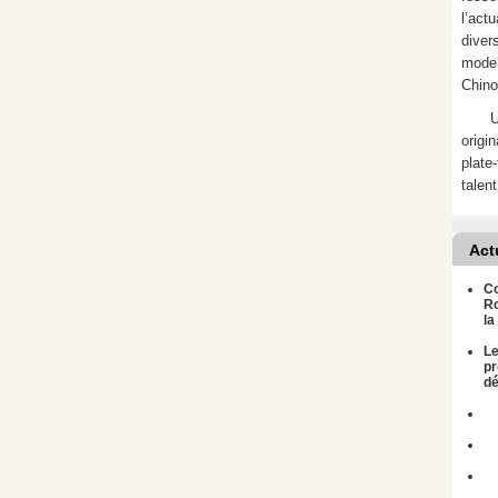
l’act
divers
mode 
Chino
U
origi
plate
talent
Act
Co
Ro
la
Le
pr
dé