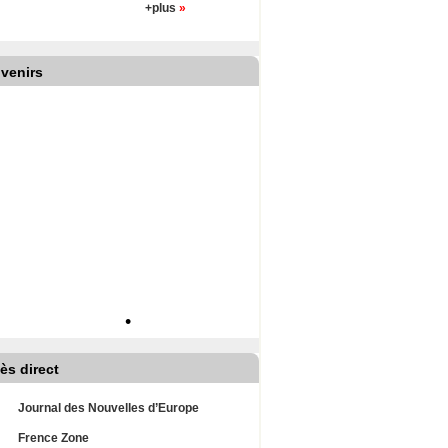
+plus
»
venirs
•
ès direct
Journal des Nouvelles d’Europe
Frence Zone