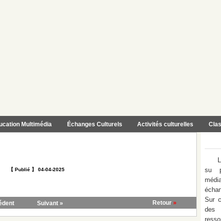
ucation Multimédia
Échanges Culturels
Activités culturelles
Clas
L
su p
【 Publié 】 04-04-2025
médi
échan
Sur c
Retour
»
édent
Suivant »
des 
ress