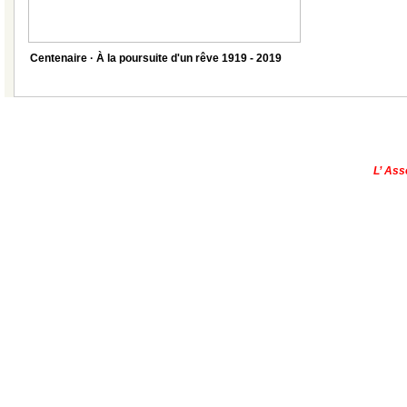
Centenaire · À la poursuite d'un rêve 1919 - 2019
|
Qui sommes-nous?
|
Contactez-no
Copyright © - 2013
L’ Ass