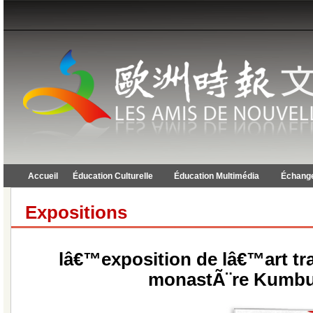
Accueil
Éducation Culturelle
Éducation Multimédia
Échange
Expositions
lâ€™exposition de lâ€™art tra
monastÃ¨re Kumb