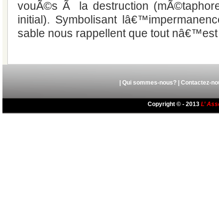
vouÃ©s Ã la destruction (mÃ©taphore 
initial). Symbolisant lâ€™impermanen
sable nous rappellent que tout nâ€™es
|
Qui sommes-nous?
|
Contactez-no
Copyright © - 2013
L’ Ass