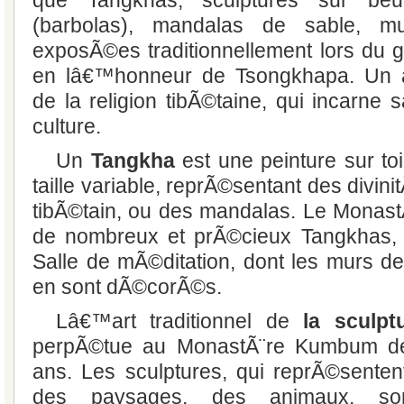
que Tangkhas, sculptures sur beur
(barbolas), mandalas de sable, mus
exposÃ©es traditionnellement lors du g
en lâ€™honneur de Tsongkhapa. Un ar
de la religion tibÃ©taine, qui incarne s
culture.
Un
Tangkha
est une peinture sur toi
taille variable, reprÃ©sentant des divi
tibÃ©tain, ou des mandalas. Le Monas
de nombreux et prÃ©cieux Tangkhas,
Salle de mÃ©ditation, dont les murs de
en sont dÃ©corÃ©s.
Lâ€™art traditionnel de
la sculpt
perpÃ©tue au MonastÃ¨re Kumbum de
ans. Les sculptures, qui reprÃ©sente
des paysages, des animaux, son