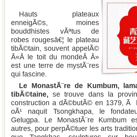
Hauts plateaux
enneigÃ©s, moines
bouddhistes vÃªtus de
robes rougesâ€¦ le plateau
tibÃ©tain, souvent appelÃ©
Â«Â le toit du mondeÂ Â»
est une terre de mystÃ¨res
qui fascine.
Le MonastÃ¨re de Kumbum, lama
tibÃ©taine,
se trouve dans la provi
construction a dÃ©butÃ© en 1379, Ã
oÃ¹ naquit Tsongkhapa, le fondat
Gelugpa. Le MonastÃ¨re Kumbum es
autres, pour perpÃ©tuer les arts traditio