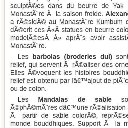
sculptÃ©es dans du beurre de Yak 
MonastÃ¨re Ã la saison froide.
Alexan
a rÃ©sidÃ© au MonastÃ¨re Kumbum 
dÃ©crit ces Â«Â statues en beurre co
modelÃ©esÂ Â» aprÃ¨s avoir assist
MonastÃ¨re.
Les
barbolas (broderies dui)
sont
relief, qui servent Ã rÃ©aliser des or
Elles Ã©voquent les histoires bouddh
relief est obtenu par lâ€™ajout de piÃ¨c
ou de coton.
Les
Mandalas de sable
son
Ã©phÃ©mÃ¨res dâ€™une rÃ©alisation 
Ã partir de sable colorÃ©, reprÃ©sen
monde bouddhiques. Support Ã la mÃ©