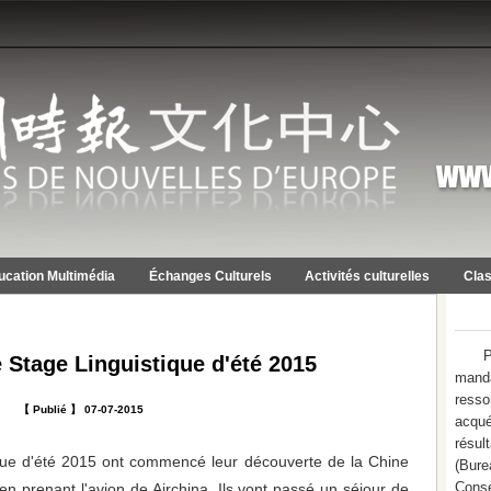
ucation Multimédia
Échanges Culturels
Activités culturelles
Clas
P
 Stage Linguistique d'été 2015
mand
resso
【 Publié 】 07-07-2015
acqué
résu
que d'été 2015 ont commencé leur découverte de la Chine
(Bure
Conse
t en prenant l'avion de Airchina. Ils vont passé un séjour de