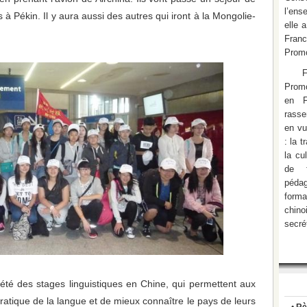
l’ens
à Pékin. Il y aura aussi des autres qui iront à la Mongolie-
elle 
Fran
Promo
Promo
en F
rasse
en vu
: la 
la cu
de f
pédag
form
chino
secré
été des stages linguistiques en Chine, qui permettent aux
ratique de la langue et de mieux connaître le pays de leurs