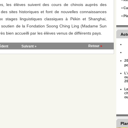
•
Règ
s, les élèves suivent des cours de chinois auprès des
•
Ca
 des sites historiques et font de nouvelles connaissances
•
Pl
x stages linguistiques classiques à Pékin et Shanghai,
 au soutien de la Fondation Soong Ching Ling (Madame Sun
rès bien accueilli par les élèves venus de différents pays.
Act
Retour
»
édent
Suivant »
20
po
L'
ou
2
Le
ch
ou
Pla