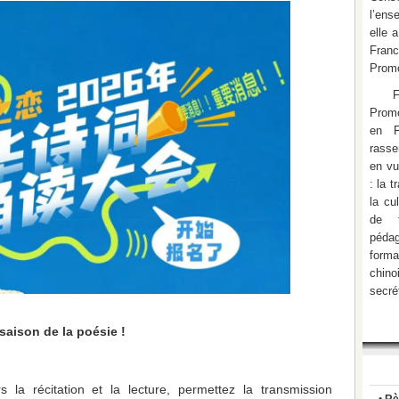
l’ens
elle 
Fran
Promo
Promo
en F
rasse
en vu
: la 
la cu
de f
pédag
form
chino
secré
 saison de la poésie !
 la récitation et la lecture, permettez la transmission