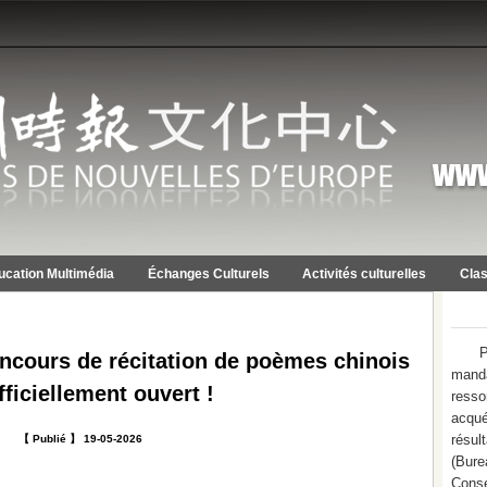
ucation Multimédia
Échanges Culturels
Activités culturelles
Clas
P
ours de récitation de poèmes chinois
mand
fficiellement ouvert !
resso
acqué
résu
【 Publié 】 19-05-2026
(Bure
Conse