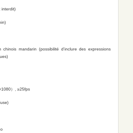
interdit)
min)
 en chinois mandarin (possibilité d'inclure des expressions
ques)
×1080）, ≥25fps
luse)
Mo