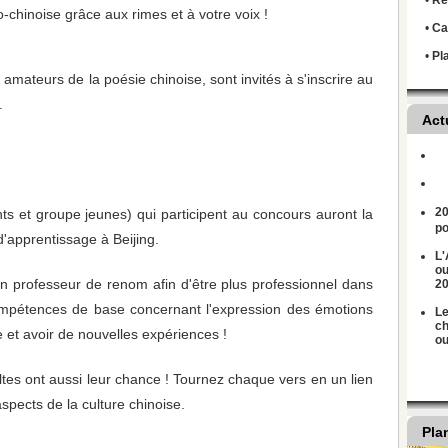
•
Règ
co-chinoise grâce aux rimes et à votre voix !
•
Ca
•
Pl
amateurs de la poésie chinoise, sont invités à s'inscrire au
.
Act
20
ts et groupe jeunes) qui participent au concours auront la
po
d'apprentissage à Beijing.
L'
ou
n professeur de renom afin d'être plus professionnel dans
2
ompétences de base concernant l'expression des émotions
Le
ch
e et avoir de nouvelles expériences !
ou
tes ont aussi leur chance ! Tournez chaque vers en un lien
aspects de la culture chinoise.
Pla