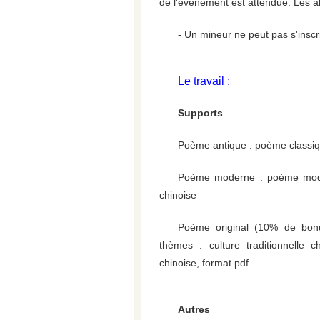
de l'événement est attendue. Les a
- Un mineur ne peut pas s'inscr
Le travail :
Supports
Poème antique : poème classiq
Poème moderne : poème modern
chinoise
Poème original (10% de bonus)
thèmes : culture traditionnelle ch
chinoise, format pdf
Autres