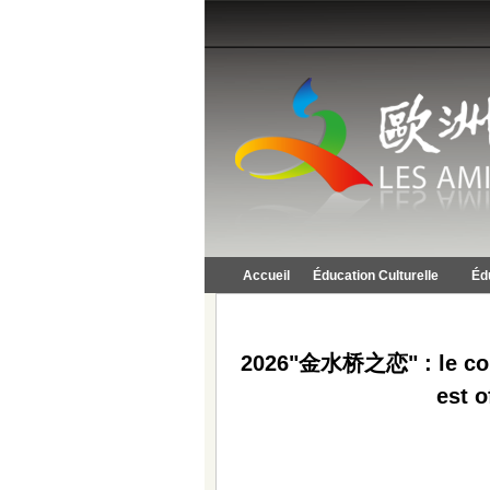
Accueil
Éducation Culturelle
Éd
2026"金水桥之恋" : le conc
est o