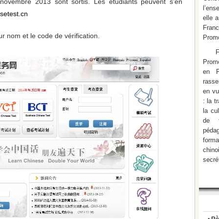
novembre 2013 sont sortis. Les étudiants peuvent s’en
l’ens
setest.cn
elle 
Fran
 nom et le code de vérification.
Promo
Promo
en F
rasse
en vu
: la 
la cu
de f
pédag
form
chino
secré