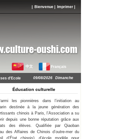
| Bienvenue |
Imprimer
|
中文
Français
09/08/2026 Dimanche
ses d'Ecole
Éducation culturelle
armi les pionnières dans l’initiation au
arin destinée à la jeune génération des
rtissants chinois à Paris, l’Association a su
rir depuis une bonne réputation grâce aux
ltats des élèves. Qualifiée par Qiaoban
au des Affaires de Chinois d’outre-mer du
il d’État chinois), d’école modèle pour