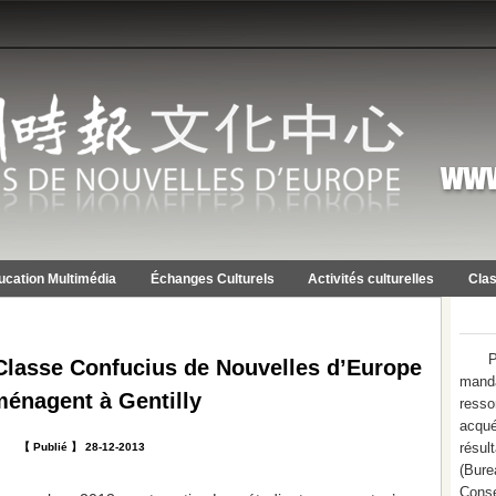
ucation Multimédia
Échanges Culturels
Activités culturelles
Clas
P
a Classe Confucius de Nouvelles d’Europe
mand
énagent à Gentilly
resso
acqué
résu
【 Publié 】 28-12-2013
(Bure
Conse