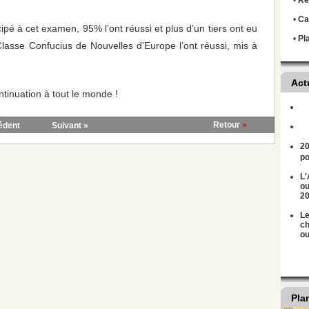
•
Règ
•
Ca
cipé à cet examen, 95% l’ont réussi et plus d’un tiers ont eu
•
Pl
lasse Confucius de Nouvelles d’Europe l’ont réussi, mis à
Act
ntinuation à tout le monde !
Retour
»
édent
Suivant »
20
po
L'
ou
2
Le
ch
ou
Pla