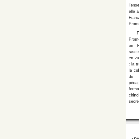
l’ens
elle 
Fran
Promo
Promo
en F
rasse
en vu
: la 
la cu
de f
pédag
form
chino
secré