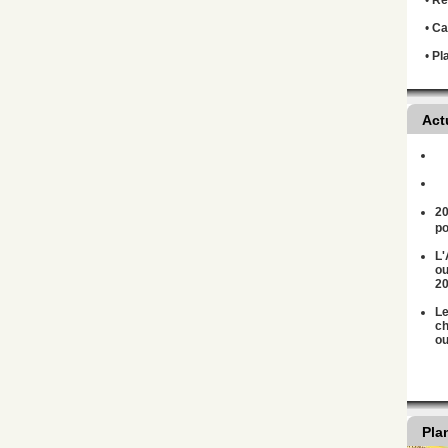
•
Règ
•
Ca
•
Pl
Act
20
po
L'
ou
2
Le
ch
ou
Pla