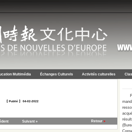
ucation Multimédia
Échanges Culturels
Activités culturelles
Clas
P
mand
【 Publié 】 04-02-2022
resso
acqué
résu
Retour
»
édent
Suivant »
(Bure
Conse