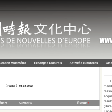
ucation Multimédia
Échanges Culturels
Activités culturelles
Clas
P
mand
【 Publié 】 04-02-2022
resso
acqué
résu
Retour
»
édent
Suivant »
(Bure
Conse