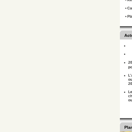
•
Règ
•
Ca
•
Pl
Act
20
po
L'
ou
2
Le
ch
ou
Pla