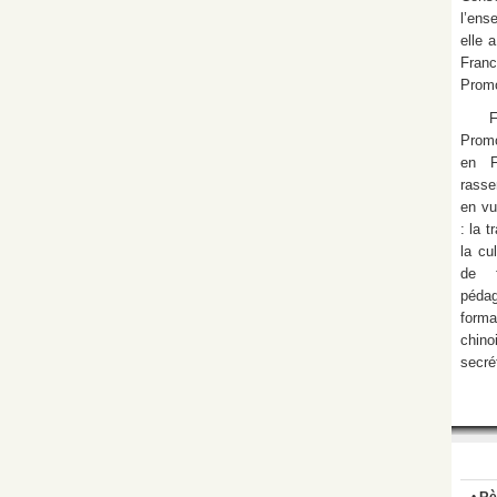
l’ens
elle 
Fran
Promo
Promo
en F
rasse
en vu
: la 
la cu
de f
pédag
form
chino
secré