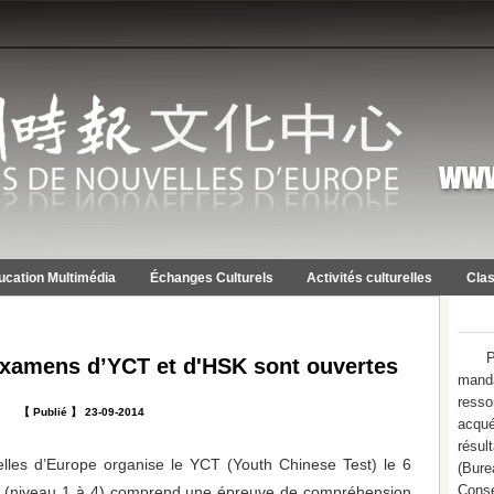
ucation Multimédia
Échanges Culturels
Activités culturelles
Clas
P
examens d’YCT et d'HSK sont ouvertes
mand
resso
【 Publié 】 23-09-2014
acqué
résu
lles d’Europe organise le YCT (Youth Chinese Test) le 6
(Bure
Conse
(niveau 1 à 4) comprend une épreuve de compréhension