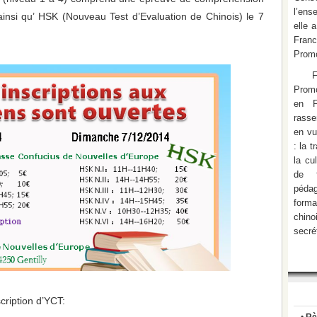
l’ens
ainsi qu’ HSK (Nouveau Test d’Evaluation de Chinois) le 7
elle 
Fran
Promo
Promo
en F
rasse
en vu
: la 
la cu
de f
pédag
form
chino
secré
cription d’YCT: