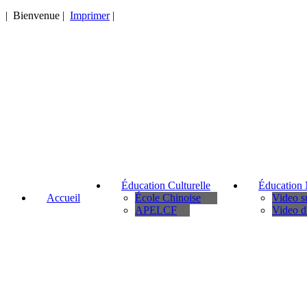
| Bienvenue |
Imprimer
|
Éducation Culturelle
Éducation 
Accueil
École Chinoise
Video 
APELCF
Video d