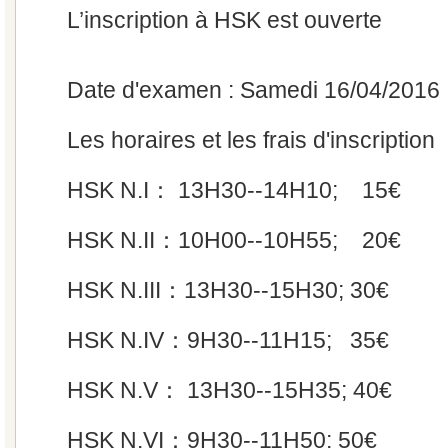
L’inscription à HSK est ouverte
Date d'examen : Samedi 16/04/2016
Les horaires et les frais d'inscription
HSK N.I： 13H30--14H10; 15€
HSK N.II：10H00--10H55; 20€
HSK N.III：13H30--15H30; 30€
HSK N.IV：9H30--11H15; 35€
HSK N.V： 13H30--15H35; 40€
HSK N.VI：9H30--11H50; 50€