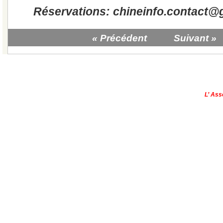
Réservations: chineinfo.contact@
« Précédent
Suivant »
|
Qui sommes-nous?
|
Contactez-no
Copyright © - 2013
L’ Ass