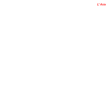
Copyright © - 2013
L’ Ass