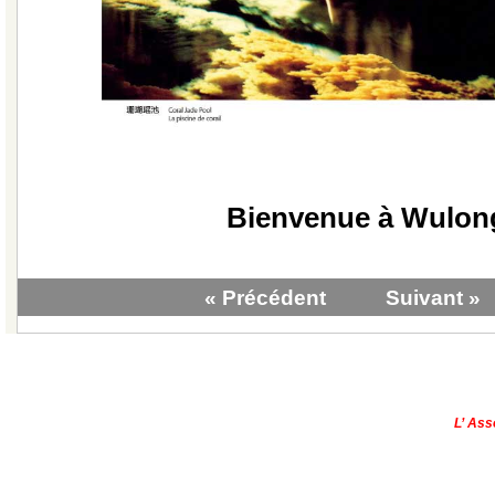
Bienvenue à Wulong
« Précédent
Suivant »
|
Qui sommes-nous?
|
Contactez-no
Copyright © - 2013
L’ Ass