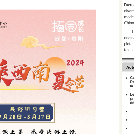
l’act
divers
mode 
Chino
U
origi
plate
talent
Act
Co
Ro
la
Le
pr
dé