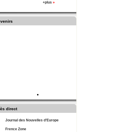
+plus
»
venirs
•
ès direct
Journal des Nouvelles d’Europe
Frence Zone