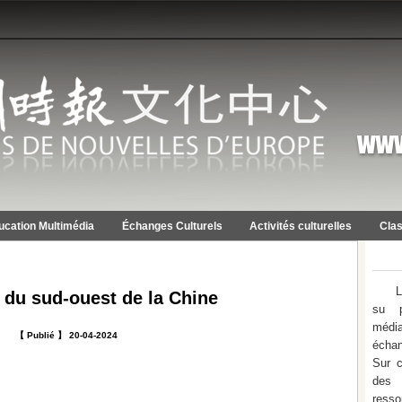
ucation Multimédia
Échanges Culturels
Activités culturelles
Clas
L
 du sud-ouest de la Chine
su p
médi
【 Publié 】 20-04-2024
échan
Sur c
des 
ress