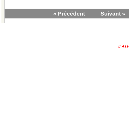
« Précédent
Suivant »
|
Qui sommes-nous?
|
Contactez-no
Copyright © - 2013
L’ Ass