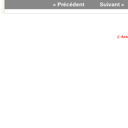
« Précédent
Suivant »
|
Qui sommes-nous?
|
Contactez-no
Copyright © - 2013
L’ Ass