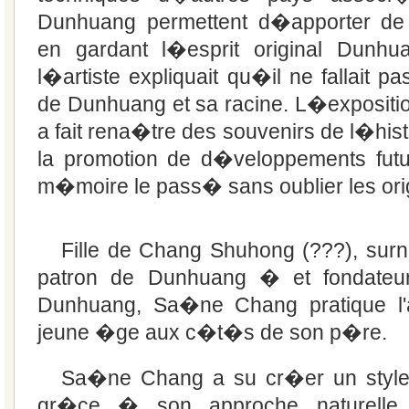
Dunhuang permettent d�apporter de 
en gardant l�esprit original Dunh
l�artiste expliquait qu�il ne fallait pa
de Dunhuang et sa racine. L�exposit
a fait rena�tre des souvenirs de l�hist
la promotion de d�veloppements futu
m�moire le pass� sans oublier les ori
Fille de Chang Shuhong (???), su
patron de Dunhuang � et fondate
Dunhuang, Sa�ne Chang pratique l'
jeune �ge aux c�t�s de son p�re.
Sa�ne Chang a su cr�er un style a
gr�ce � son approche naturelle 