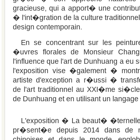
gracieuse, qui a apport� une contribut
� l'int�gration de la culture traditionne
design contemporain.
En se concentrant sur les peintur
�uvres florales de Monsieur Chan
l'influence que l'art de Dunhuang a eu 
l'exposition vise �galement � mont
artiste d'exception a r�ussi � transf
de l'art traditionnel au XXI�me si�cle,
de Dunhuang et en utilisant un langage 
L'exposition � La beaut� �ternel
pr�sent�e depuis 2014 dans de n
chinoises et dans le monde, englob