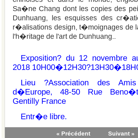
Sa�ne Chang dont les copies des pei
Dunhuang, les esquisses des cr�ati
r�alisations design, t�moignages de la
l'h�ritage de l'art de Dunhuang..
Exposition? du 12 novembre 
2018 10H00�12H30?13H30�18H
Lieu
?Association des Amis
d�Europe, 48-50 Rue Beno�
Gentilly France
Entr�e libre.
« Précédent
Suivant »