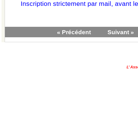
Inscription strictement par mail, avant l
« Précédent
Suivant »
|
Qui sommes-nous?
|
Contactez-no
Copyright © - 2013
L’ Ass