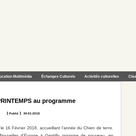
ucation Multimédia
Échanges Culturels
Activités culturelles
Clas
PRINTEMPS au programme
【 Publié 】 30-01-2018
 le 16 Février 2018, accueillant l'année du Chien de terre.
Nouvelles d'Europe à Gentilly organise de nouveau, en