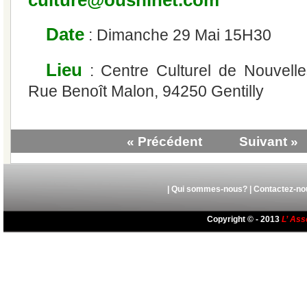
Date
: Dimanche 29 Mai 15H30
Lieu
: Centre Culturel de Nouvell
Rue Benoît Malon, 94250 Gentilly
« Précédent
Suivant »
|
Qui sommes-nous?
|
Contactez-no
Copyright © - 2013
L’ Ass